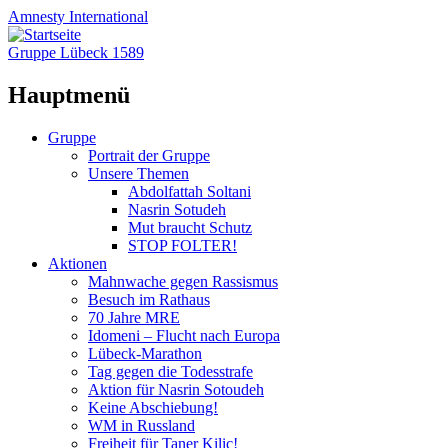
Amnesty
International
Gruppe Lübeck 1589
Hauptmenü
Zum
Gruppe
Inhalt
Portrait der Gruppe
springen
Unsere Themen
Abdolfattah Soltani
Nasrin Sotudeh
Mut braucht Schutz
STOP FOLTER!
Aktionen
Mahnwache gegen Rassismus
Besuch im Rathaus
70 Jahre MRE
Idomeni – Flucht nach Europa
Lübeck-Marathon
Tag gegen die Todesstrafe
Aktion für Nasrin Sotoudeh
Keine Abschiebung!
WM in Russland
Freiheit für Taner Kilic!