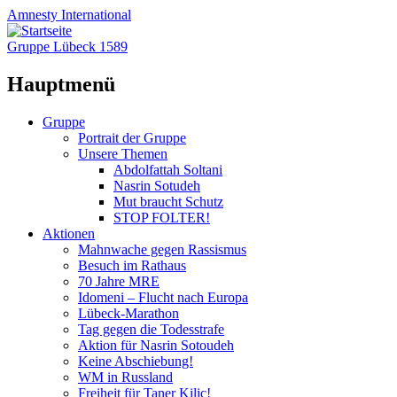
Amnesty
International
Gruppe Lübeck 1589
Hauptmenü
Zum
Gruppe
Inhalt
Portrait der Gruppe
springen
Unsere Themen
Abdolfattah Soltani
Nasrin Sotudeh
Mut braucht Schutz
STOP FOLTER!
Aktionen
Mahnwache gegen Rassismus
Besuch im Rathaus
70 Jahre MRE
Idomeni – Flucht nach Europa
Lübeck-Marathon
Tag gegen die Todesstrafe
Aktion für Nasrin Sotoudeh
Keine Abschiebung!
WM in Russland
Freiheit für Taner Kilic!