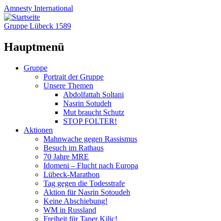
Amnesty
International
Gruppe Lübeck 1589
Hauptmenü
Zum
Gruppe
Inhalt
Portrait der Gruppe
springen
Unsere Themen
Abdolfattah Soltani
Nasrin Sotudeh
Mut braucht Schutz
STOP FOLTER!
Aktionen
Mahnwache gegen Rassismus
Besuch im Rathaus
70 Jahre MRE
Idomeni – Flucht nach Europa
Lübeck-Marathon
Tag gegen die Todesstrafe
Aktion für Nasrin Sotoudeh
Keine Abschiebung!
WM in Russland
Freiheit für Taner Kilic!